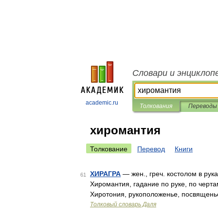
Словари и энциклоп
academic.ru
Толкования
Переводы
хиромантия
Толкование
Перевод
Книги
ХИРАГРА
— жен., греч. костолом в рука
61
Хиромантия, гадание по руке, по чертам
Хиротония, рукоположенье, посвященье
Толковый словарь Даля