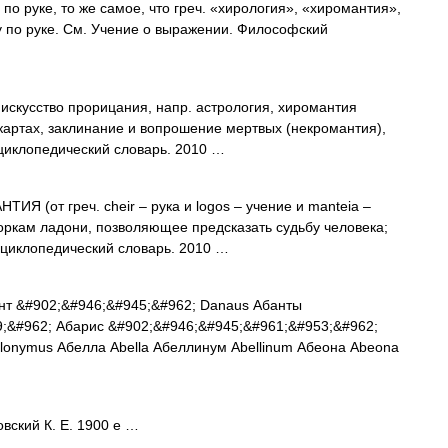
 по руке, то же самое, что греч. «хирология», «хиромантия»,
вду по руке. См. Учение о выражении. Философский
) искусство прорицания, напр. астрология, хиромантия
а картах, заклинание и вопрошение мертвых (некромантия),
циклопедический словарь. 2010 …
(от греч. cheir – рука и logos – учение и manteia –
горкам ладони, позволяющее предсказать судьбу человека;
нциклопедический словарь. 2010 …
т &#902;&#946;&#945;&#962; Danaus Абанты
;&#962; Абарис &#902;&#946;&#945;&#961;&#953;&#962;
lonymus Абелла Abella Абеллинум Abellinum Абеона Abeona
ский К. Е. 1900 е …