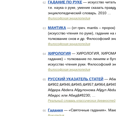
ГАДАНИЕ ПО РУКЕ
— искусство читать
62
т.е. наука о руке, умение сказать пра
энциклопедический словарь. 2010 …
Философская энциклопедия
МАНТИКА
— (от греч. mantis – пророк
63
(искусство чтения по руке), гадание н
толкование снов и др. Философский эн
Философская энциклопедия
ХИРОЛОГИЯ
— ХИРОЛОГИЯ, ХИРОМАНТИЯ 
64
гадание) – толкование по линиям и бу
искусство чтения руки. Философский э
Философская энциклопедия
РУССКИЙ УКАЗАТЕЛЬ СТАТЕЙ
— Абан
65
&#902;&#946;&#945;&#957;&#964;&#949
Абдера Abdera Абдулонома Абдул Abdu
Абидос или Абид&#8230; …
Реальный словарь классических древностей
Гадания
— «Святочные гадания». Маков
66
Википедия