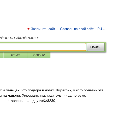
Запомнить сайт
Словарь на свой сайт
RU
едии на Академике
Найти!
Книги
Игры ⚽
х и пальцах, что подагра в ногах. Хирагрик, у кого болезнь эта.
 на ладони. Хиромант, тка, гадатель, ница по руке.
, поставленье на одну из&#8230; …