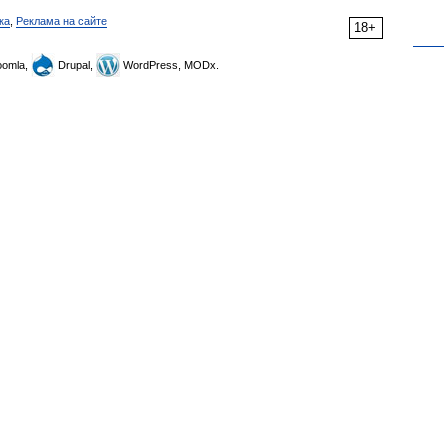
ка
,
Реклама на сайте
18+
omla,
Drupal,
WordPress, MODx.