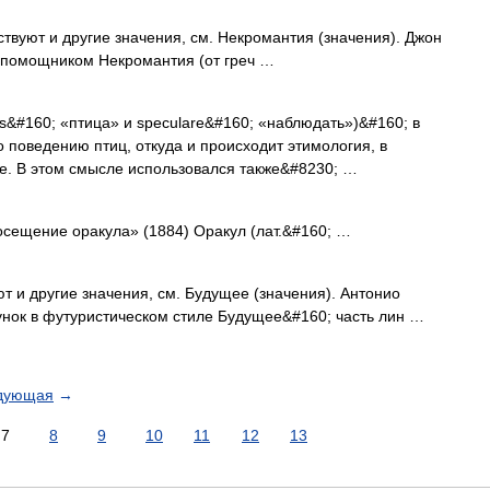
твуют и другие значения, см. Некромантия (значения). Джон
 помощником Некромантия (от греч …
vis&#160; «птица» и speculare&#160; «наблюдать»)&#160; в
 поведению птиц, откуда и происходит этимология, в
е. В этом смысле использовался также&#8230; …
сещение оракула» (1884) Оракул (лат.&#160; …
т и другие значения, см. Будущее (значения). Антонио
унок в футуристическом стиле Будущее&#160; часть лин …
дующая
→
7
8
9
10
11
12
13