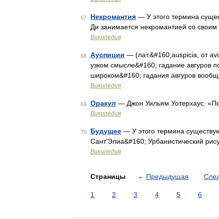
Некромантия
— У этого термина сущес
67
Ди занимается некромантией со своим
Википедия
Ауспиции
— (лат.&#160;auspicia, от a
68
узком смысле&#160; гадание авгуров по
широком&#160; гадания авгуров вообщ
Википедия
Оракул
— Джон Уильям Уотерхаус. «По
69
Википедия
Будущее
— У этого термина существую
70
Сант’Элиа&#160; Урбанистический рис
Википедия
Страницы
←
Предыдущая
Сле
1
2
3
4
5
6